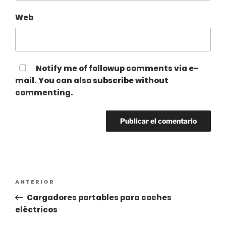
Web
Notify me of followup comments via e-
mail. You can also
subscribe
without
commenting.
Navegación
Entrada
ANTERIOR
de
anterior:
Cargadores portables para coches
entradas
eléctricos