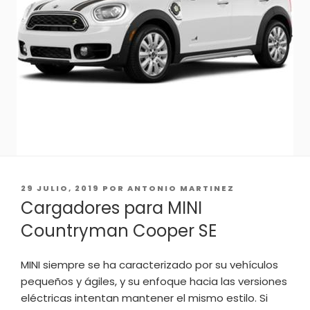
PUBLICADO
29 JULIO, 2019
POR
ANTONIO MARTINEZ
EL
Cargadores para MINI
Countryman Cooper SE
MINI siempre se ha caracterizado por su vehículos
pequeños y ágiles, y su enfoque hacia las versiones
eléctricas intentan mantener el mismo estilo. Si