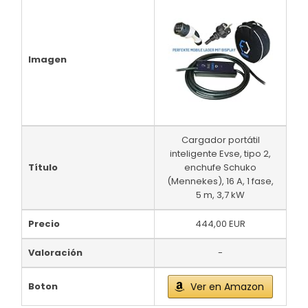
Imagen
Cargador portátil
inteligente Evse, tipo 2,
Título
enchufe Schuko
(Mennekes), 16 A, 1 fase,
5 m, 3,7 kW
Precio
444,00 EUR
Valoración
-
Boton
Ver en Amazon