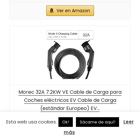
Ver en Amazon
Morec 32A 7.2KW VE Cable de Carga para
Coches eléctricos EV Cable de Carga
(estándar Europeo) EV...
Esta web usa cookies.
Leer
Ok!
Sácame de aquí!
199,99 EUR
más
Ver en Amazon