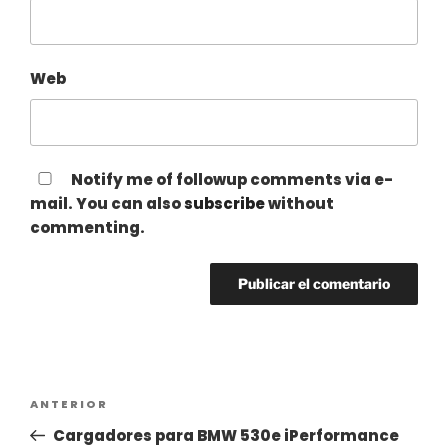
Web
Notify me of followup comments via e-
mail. You can also
subscribe
without
commenting.
Navegación
Entrada
ANTERIOR
de
anterior:
Cargadores para BMW 530e iPerformance