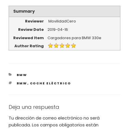
Summary
Reviewer
MovilidadCero
Review Date
2019-04-16
Reviewed Item
Cargadores para BMW 330e
Author Rating
CATEGORÍAS
BMW
ETIQUETAS
BMW
,
COCHE ELÉCTRICO
Deja una respuesta
Tu dirección de correo electrónico no será
publicada.
Los campos obligatorios están