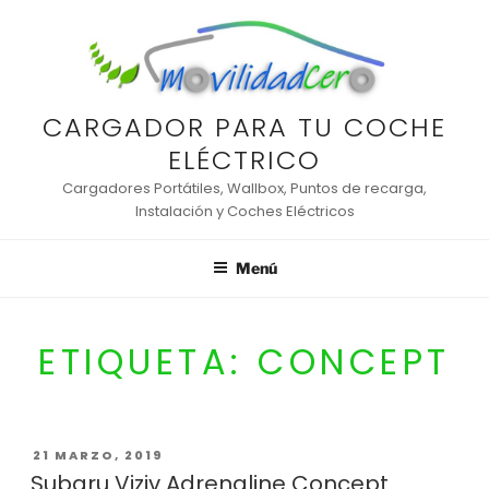
Saltar
al
contenido
CARGADOR PARA TU COCHE
ELÉCTRICO
Cargadores Portátiles, Wallbox, Puntos de recarga,
Instalación y Coches Eléctricos
Menú
ETIQUETA:
CONCEPT
PUBLICADO
21 MARZO, 2019
EL
Subaru Viziv Adrenaline Concept