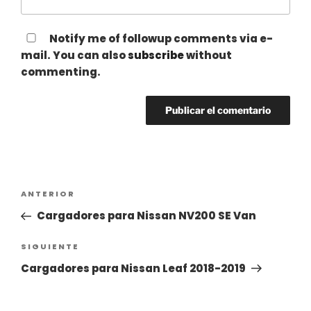
Notify me of followup comments via e-
mail. You can also
subscribe
without
commenting.
Navegación
Entrada
ANTERIOR
de
anterior:
Cargadores para Nissan NV200 SE Van
entradas
Siguiente
SIGUIENTE
entrada
Cargadores para Nissan Leaf 2018-2019