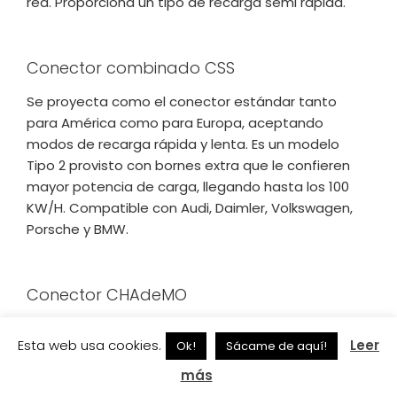
red. Proporciona un tipo de recarga semi rápida.
Conector combinado CSS
Se proyecta como el conector estándar tanto
para América como para Europa, aceptando
modos de recarga rápida y lenta. Es un modelo
Tipo 2 provisto con bornes extra que le confieren
mayor potencia de carga, llegando hasta los 100
KW/H. Compatible con Audi, Daimler, Volkswagen,
Porsche y BMW.
Conector CHAdeMO
Es uno de los conectores más usados,
Esta web usa cookies.
Leer
Ok!
Sácame de aquí!
proporcionando cargas rápidas con corriente
continua con 200A máximo. Posee 10 bornes y el
más
mayor diámetro de todos los conectores