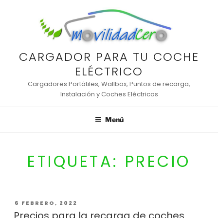
Saltar
al
contenido
CARGADOR PARA TU COCHE
ELÉCTRICO
Cargadores Portátiles, Wallbox, Puntos de recarga,
Instalación y Coches Eléctricos
Menú
ETIQUETA:
PRECIO
PUBLICADO
6 FEBRERO, 2022
EL
Precios para la recarga de coches